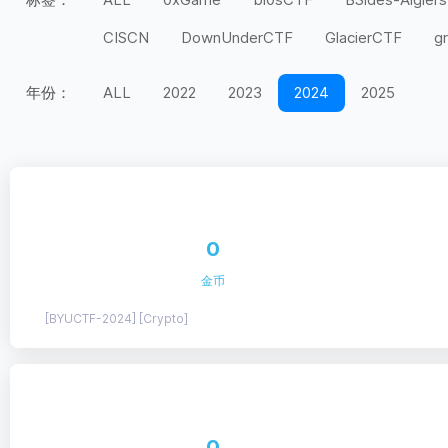
CISCN
DownUnderCTF
GlacierCTF
g
MidnightFlag
miniLCTF
moeCTF
n00
年份：
ALL
2022
2023
2024
2025
Securinets
SEETF
SekaiCTF
Space H
UIUCTF
UMDCTF
Valentine CTF
Wel
上海市大学生
天翼杯
宁波天一永安杯
第五空间
红帽杯
红明谷
绿城杯
网
0
长城杯
长安杯
闽盾杯
陇剑杯
陕西
金币
[BYUCTF-2024] [Crypto]
0