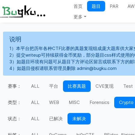
首页
题目
PAR
AW
更多
说明
1）本平台把历年各种CTF比赛的真题复现组成庞大题库供大家
2）提交writeup可持续获得金币奖励，部分题目css样式使用
3）如题目环境有问题可从题目下方评论区留言或联系下方的邮
4）如题目侵权请联系管理员删除 admin@bugku.com
赛事：
ALL
平台
比赛真题
CVE复现
Test
类型：
ALL
WEB
MISC
Forensics
Crypto
状态：
ALL
已解决
未解决
标签：
ALL
0xGame
bi0sCTF
BSides-Algiers