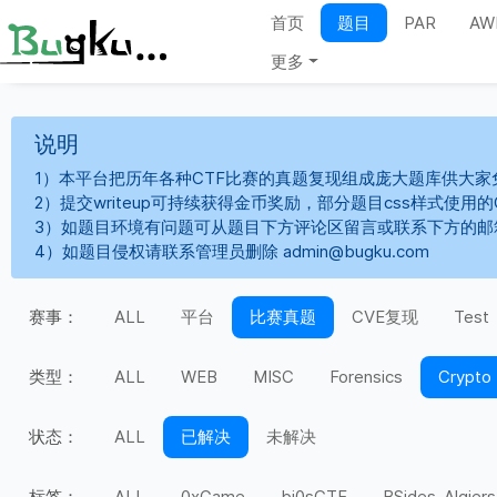
首页
题目
PAR
AW
更多
说明
1）本平台把历年各种CTF比赛的真题复现组成庞大题库供大家
2）提交writeup可持续获得金币奖励，部分题目css样式使用
3）如题目环境有问题可从题目下方评论区留言或联系下方的邮
4）如题目侵权请联系管理员删除 admin@bugku.com
赛事：
ALL
平台
比赛真题
CVE复现
Test
类型：
ALL
WEB
MISC
Forensics
Crypto
状态：
ALL
已解决
未解决
标签：
ALL
0xGame
bi0sCTF
BSides-Algiers