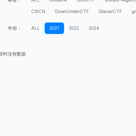
CISCN
DownUnderCTF
GlacierCTF
g
MidnightFlag
miniLCTF
moeCTF
n00
年份：
ALL
2021
2022
2024
Securinets
SEETF
SekaiCTF
Space H
UIUCTF
UMDCTF
Valentine CTF
Wel
暂时没有数据
上海市大学生
天翼杯
宁波天一永安杯
第五空间
红帽杯
红明谷
绿城杯
网
长城杯
长安杯
闽盾杯
陇剑杯
陕西