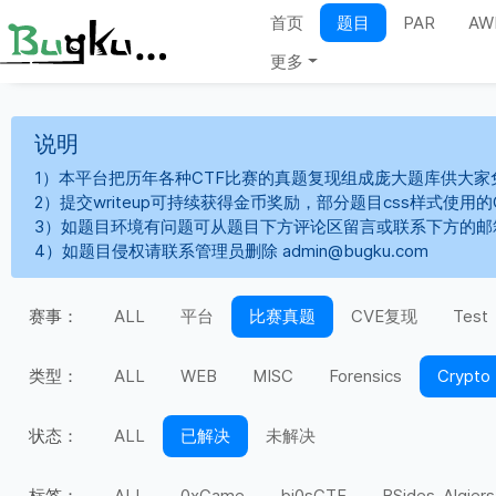
首页
题目
PAR
AW
更多
说明
1）本平台把历年各种CTF比赛的真题复现组成庞大题库供大家
2）提交writeup可持续获得金币奖励，部分题目css样式使用
3）如题目环境有问题可从题目下方评论区留言或联系下方的邮
4）如题目侵权请联系管理员删除 admin@bugku.com
赛事：
ALL
平台
比赛真题
CVE复现
Test
类型：
ALL
WEB
MISC
Forensics
Crypto
状态：
ALL
已解决
未解决
标签：
ALL
0xGame
bi0sCTF
BSides-Algiers