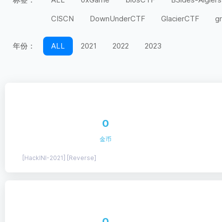
CISCN
DownUnderCTF
GlacierCTF
g
MidnightFlag
miniLCTF
moeCTF
n00
年份：
ALL
2021
2022
2023
Securinets
SEETF
SekaiCTF
Space H
UIUCTF
UMDCTF
Valentine CTF
Wel
上海市大学生
天翼杯
宁波天一永安杯
第五空间
红帽杯
红明谷
绿城杯
网
0
长城杯
长安杯
闽盾杯
陇剑杯
陕西
金币
[HackINI-2021] [Reverse]
0