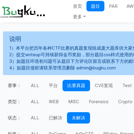
首页
题目
PAR
AW
更多
说明
1）本平台把历年各种CTF比赛的真题复现组成庞大题库供大家
2）提交writeup可持续获得金币奖励，部分题目css样式使用
3）如题目环境有问题可从题目下方评论区留言或联系下方的邮
4）如题目侵权请联系管理员删除 admin@bugku.com
赛事：
ALL
平台
比赛真题
CVE复现
Test
类型：
ALL
WEB
MISC
Forensics
Crypto
状态：
ALL
已解决
未解决
标签：
ALL
0xGame
bi0sCTF
BSides-Algiers