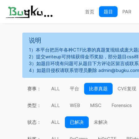
首页
题目
PAR
说明
1）本平台把历年各种CTF比赛的真题复现组成庞大题
2）提交writeup可持续获得金币奖励，部分题目cs
3）如题目环境有问题可从题目下方评论区留言或联
4）如题目侵权请联系管理员删除 admin@bugku.co
赛事：
ALL
平台
比赛真题
CVE复现
类型：
ALL
WEB
MISC
Forensics
状态：
ALL
已解决
未解决
标签：
ALL
0xGame
bi0sCTF
BSide