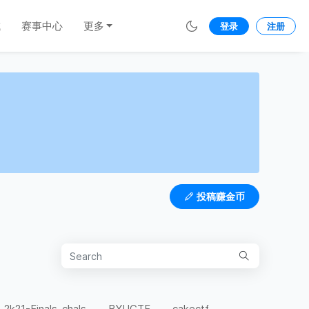
城
赛事中心
更多
登录
注册
投稿赚金币
-2k21-Finals-chals
BYUCTF
cakectf