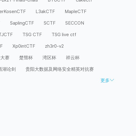
terKosenCTF
L3akCTF
MapleCTF
F
SaplingCTF
SCTF
SECCON
TJCTF
TSG CTF
TSG live ctf
TF
Xp0intCTF
zh3r0-v2
全大赛
楚彗杯
湾区杯
祥云杯
西湖论剑
贵阳大数据及网络安全精英对抗赛
更多