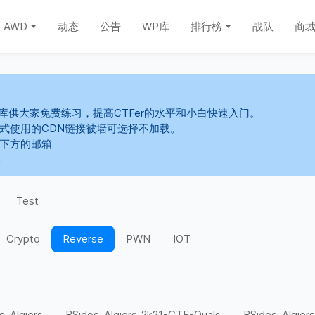
AWD
动态
公告
WP库
排行榜
战队
商
库供大家免费练习，提高CTFer的水平和小白快速入门。
s样式使用的CDN链接被墙可选择不加载。
系下方的邮箱
m
Test
Crypto
Reverse
PWN
IOT
s-Algiers
BSides-Algiers-2k21-CTF-Quals
BSides-Algiers