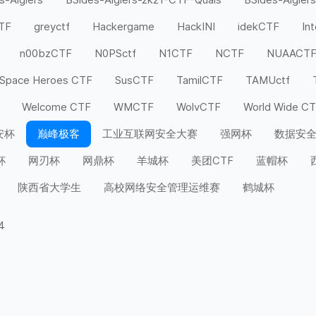
CTF
greyctf
Hackergame
HackINI
idekCTF
In
n00bzCTF
N0PSctf
N1CTF
NCTF
NUAACT
Space Heroes CTF
SusCTF
TamilCTF
TAMUctf
Welcome CTF
WMCTF
WolvCTF
World Wide C
安杯
巅峰极客
工业互联网安全大赛
强网杯
数据安
杯
网刃杯
网鼎杯
羊城杯
美团CTF
蓝帽杯
陕西省大学生
高校网络安全管理运维赛
鹤城杯
4