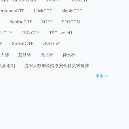
terKosenCTF
L3akCTF
MapleCTF
F
SaplingCTF
SCTF
SECCON
TJCTF
TSG CTF
TSG live ctf
TF
Xp0intCTF
zh3r0-v2
全大赛
楚彗杯
湾区杯
祥云杯
西湖论剑
贵阳大数据及网络安全精英对抗赛
更多