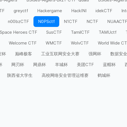
CTF
greyctf
Hackergame
HackINI
idekCTF
In
n00bzCTF
N0PSctf
N1CTF
NCTF
NUAACT
Space Heroes CTF
SusCTF
TamilCTF
TAMUctf
Welcome CTF
WMCTF
WolvCTF
World Wide C
安杯
巅峰极客
工业互联网安全大赛
强网杯
数据安
杯
网刃杯
网鼎杯
羊城杯
美团CTF
蓝帽杯
陕西省大学生
高校网络安全管理运维赛
鹤城杯