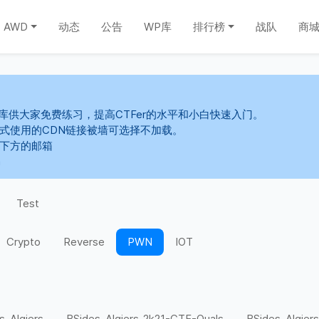
AWD
动态
公告
WP库
排行榜
战队
商
库供大家免费练习，提高CTFer的水平和小白快速入门。
s样式使用的CDN链接被墙可选择不加载。
系下方的邮箱
m
Test
Crypto
Reverse
PWN
IOT
s-Algiers
BSides-Algiers-2k21-CTF-Quals
BSides-Algiers