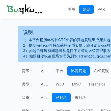
首页
题目
PAR
说明
1）本平台把历年各种CTF比赛的真题复现组成庞大题
2）提交writeup可持续获得金币奖励，部分题目cs
3）如题目环境有问题可从题目下方评论区留言或联
4）如题目侵权请联系管理员删除 admin@bugku.co
赛事：
ALL
平台
比赛真题
CVE复现
类型：
ALL
WEB
MISC
Forensics
状态：
ALL
已解决
未解决
标签：
ALL
0xGame
bi0sCTF
BSide