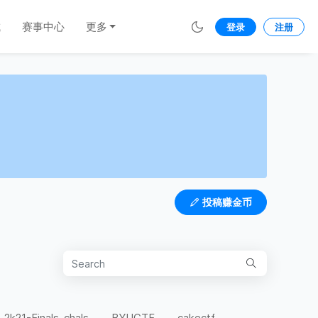
城
赛事中心
更多
登录
注册
投稿赚金币
-2k21-Finals-chals
BYUCTF
cakectf