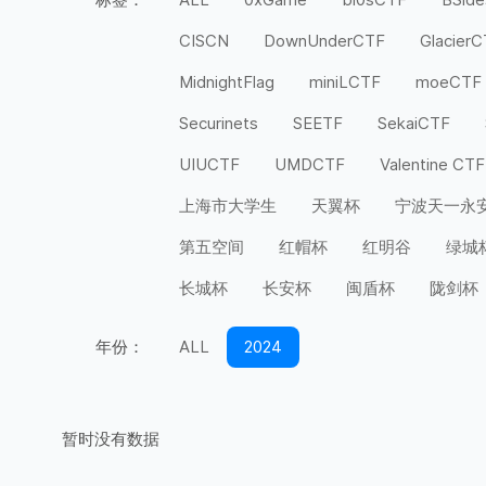
CISCN
DownUnderCTF
Glacier
MidnightFlag
miniLCTF
moeCTF
Securinets
SEETF
SekaiCTF
UIUCTF
UMDCTF
Valentine CTF
上海市大学生
天翼杯
宁波天一永
第五空间
红帽杯
红明谷
绿城
长城杯
长安杯
闽盾杯
陇剑杯
年份：
ALL
2024
暂时没有数据