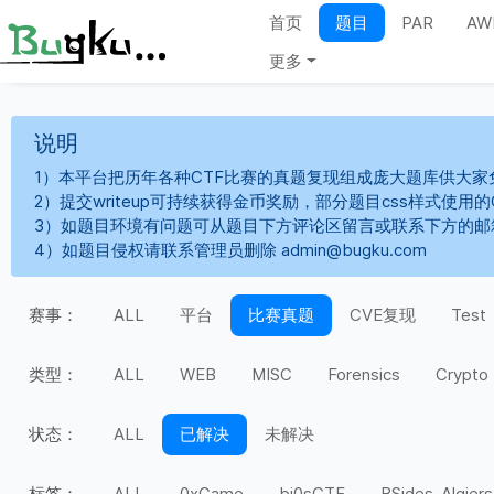
首页
题目
PAR
AW
更多
说明
1）本平台把历年各种CTF比赛的真题复现组成庞大题库供大家
2）提交writeup可持续获得金币奖励，部分题目css样式使用
3）如题目环境有问题可从题目下方评论区留言或联系下方的邮
4）如题目侵权请联系管理员删除 admin@bugku.com
赛事：
ALL
平台
比赛真题
CVE复现
Test
类型：
ALL
WEB
MISC
Forensics
Crypto
状态：
ALL
已解决
未解决
标签：
ALL
0xGame
bi0sCTF
BSides-Algiers