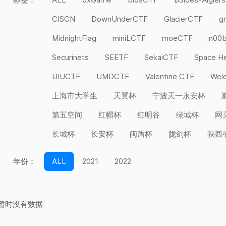
CISCN
DownUnderCTF
GlacierCTF
g
MidnightFlag
miniLCTF
moeCTF
n00
Securinets
SEETF
SekaiCTF
Space H
UIUCTF
UMDCTF
Valentine CTF
Wel
上海市大学生
天翼杯
宁波天一永安杯
第五空间
红帽杯
红明谷
绿城杯
网
长城杯
长安杯
闽盾杯
陇剑杯
陕西
年份：
ALL
2021
2022
暂时没有数据