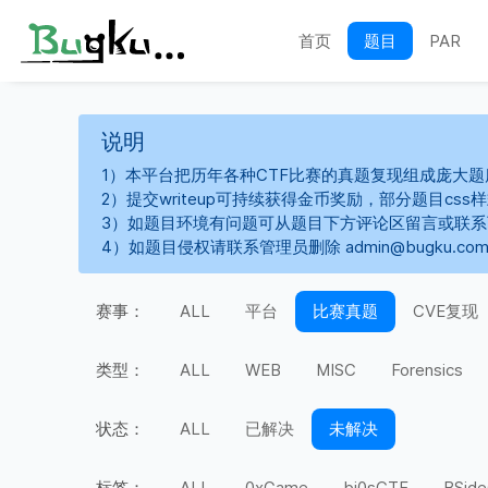
首页
题目
PAR
说明
1）本平台把历年各种CTF比赛的真题复现组成庞大题
2）提交writeup可持续获得金币奖励，部分题目cs
3）如题目环境有问题可从题目下方评论区留言或联
4）如题目侵权请联系管理员删除 admin@bugku.co
赛事：
ALL
平台
比赛真题
CVE复现
类型：
ALL
WEB
MISC
Forensics
状态：
ALL
已解决
未解决
标签：
ALL
0xGame
bi0sCTF
BSide