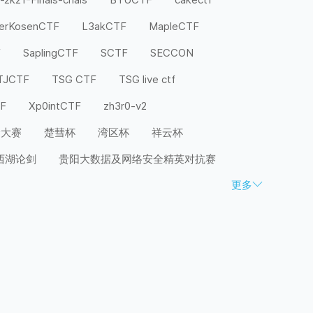
terKosenCTF
L3akCTF
MapleCTF
F
SaplingCTF
SCTF
SECCON
TJCTF
TSG CTF
TSG live ctf
TF
Xp0intCTF
zh3r0-v2
全大赛
楚彗杯
湾区杯
祥云杯
西湖论剑
贵阳大数据及网络安全精英对抗赛
更多