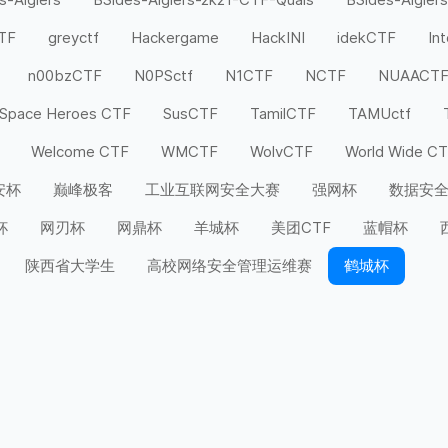
CTF
greyctf
Hackergame
HackINI
idekCTF
In
n00bzCTF
N0PSctf
N1CTF
NCTF
NUAACT
Space Heroes CTF
SusCTF
TamilCTF
TAMUctf
Welcome CTF
WMCTF
WolvCTF
World Wide C
安杯
巅峰极客
工业互联网安全大赛
强网杯
数据安
杯
网刃杯
网鼎杯
羊城杯
美团CTF
蓝帽杯
陕西省大学生
高校网络安全管理运维赛
鹤城杯