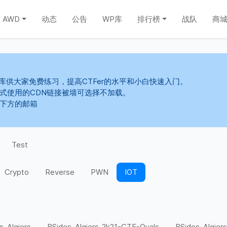
AWD
动态
公告
WP库
排行榜
战队
商
库供大家免费练习，提高CTFer的水平和小白快速入门。
s样式使用的CDN链接被墙可选择不加载。
系下方的邮箱
m
Test
Crypto
Reverse
PWN
IOT
s-Algiers
BSides-Algiers-2k21-CTF-Quals
BSides-Algiers