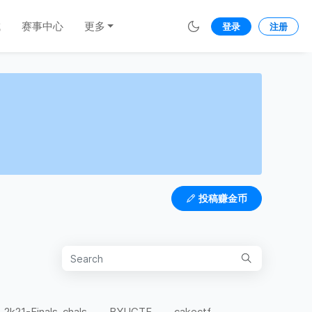
城
赛事中心
更多
登录
注册
投稿赚金币
-2k21-Finals-chals
BYUCTF
cakectf