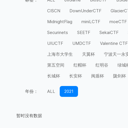
CISCN
DownUnderCTF
Glacier
MidnightFlag
miniLCTF
moeCTF
Securinets
SEETF
SekaiCTF
UIUCTF
UMDCTF
Valentine CTF
上海市大学生
天翼杯
宁波天一永
第五空间
红帽杯
红明谷
绿城
长城杯
长安杯
闽盾杯
陇剑杯
年份：
ALL
2021
暂时没有数据