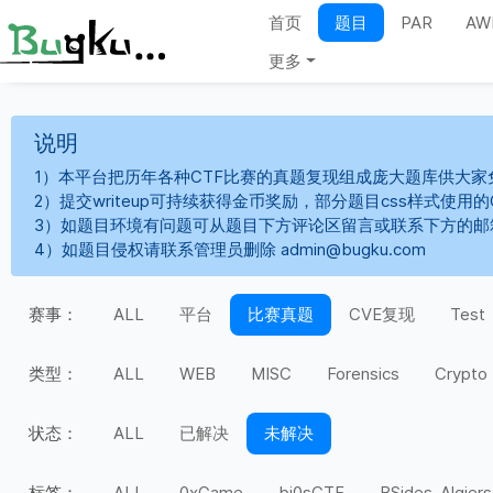
首页
题目
PAR
AW
更多
说明
1）本平台把历年各种CTF比赛的真题复现组成庞大题库供大家
2）提交writeup可持续获得金币奖励，部分题目css样式使用
3）如题目环境有问题可从题目下方评论区留言或联系下方的邮
4）如题目侵权请联系管理员删除 admin@bugku.com
赛事：
ALL
平台
比赛真题
CVE复现
Test
类型：
ALL
WEB
MISC
Forensics
Crypto
状态：
ALL
已解决
未解决
标签：
ALL
0xGame
bi0sCTF
BSides-Algiers