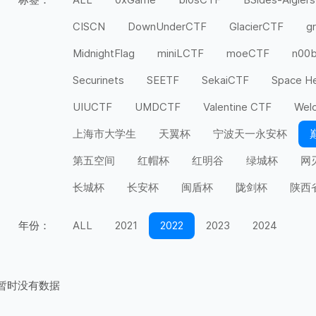
CISCN
DownUnderCTF
GlacierCTF
g
MidnightFlag
miniLCTF
moeCTF
n00
Securinets
SEETF
SekaiCTF
Space H
UIUCTF
UMDCTF
Valentine CTF
Wel
上海市大学生
天翼杯
宁波天一永安杯
第五空间
红帽杯
红明谷
绿城杯
网
长城杯
长安杯
闽盾杯
陇剑杯
陕西
年份：
ALL
2021
2022
2023
2024
暂时没有数据