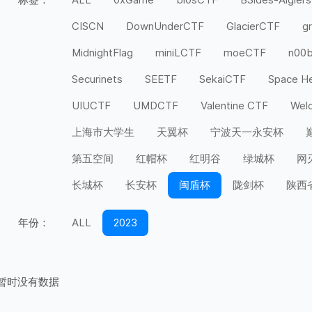
CISCN
DownUnderCTF
GlacierCTF
g
MidnightFlag
miniLCTF
moeCTF
n00
Securinets
SEETF
SekaiCTF
Space H
UIUCTF
UMDCTF
Valentine CTF
Wel
上海市大学生
天翼杯
宁波天一永安杯
第五空间
红帽杯
红明谷
绿城杯
网
长城杯
长安杯
闽盾杯
陇剑杯
陕西
年份：
ALL
2023
暂时没有数据