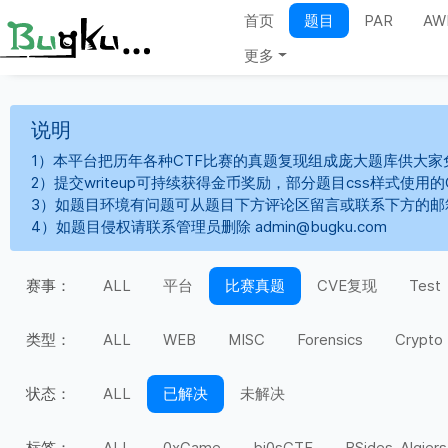
首页
题目
PAR
AW
更多
说明
1）本平台把历年各种CTF比赛的真题复现组成庞大题库供大家
2）提交writeup可持续获得金币奖励，部分题目css样式使用
3）如题目环境有问题可从题目下方评论区留言或联系下方的邮
4）如题目侵权请联系管理员删除 admin@bugku.com
赛事：
ALL
平台
比赛真题
CVE复现
Test
类型：
ALL
WEB
MISC
Forensics
Crypto
状态：
ALL
已解决
未解决
标签：
ALL
0xGame
bi0sCTF
BSides-Algiers