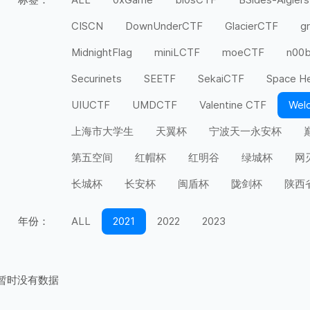
CISCN
DownUnderCTF
GlacierCTF
g
MidnightFlag
miniLCTF
moeCTF
n00
Securinets
SEETF
SekaiCTF
Space H
UIUCTF
UMDCTF
Valentine CTF
Wel
上海市大学生
天翼杯
宁波天一永安杯
第五空间
红帽杯
红明谷
绿城杯
网
长城杯
长安杯
闽盾杯
陇剑杯
陕西
年份：
ALL
2021
2022
2023
暂时没有数据