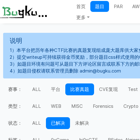
首页
题目
PAR
AW
更多
说明
1）本平台把历年各种CTF比赛的真题复现组成庞大题库供大家
2）提交writeup可持续获得金币奖励，部分题目css样式使用
3）如题目环境有问题可从题目下方评论区留言或联系下方的邮
4）如题目侵权请联系管理员删除 admin@bugku.com
赛事：
ALL
平台
比赛真题
CVE复现
Test
类型：
ALL
WEB
MISC
Forensics
Crypto
状态：
ALL
已解决
未解决
标签：
ALL
0xGame
bi0sCTF
BSides-Algiers