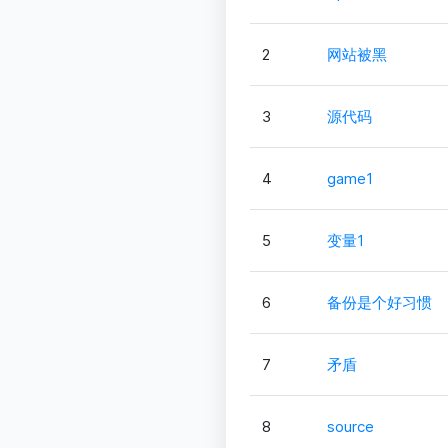
2
网站被黑
3
源代码
4
game1
5
变量1
6
备份是个好习惯
7
矛盾
8
source