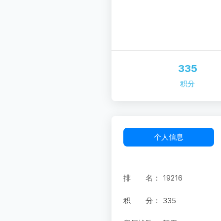
335
积分
个人信息
排 名：
19216
积 分：
335