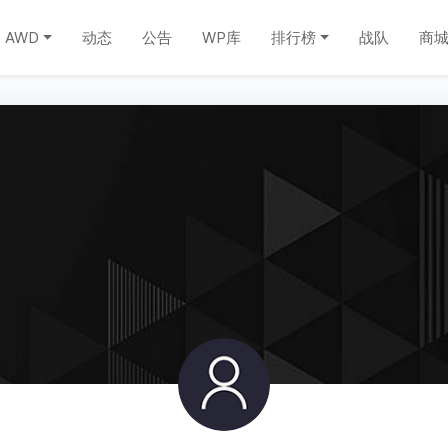
AWD
动态
公告
WP库
排行榜
战队
商