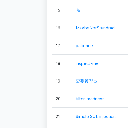
15
壳
16
MaybeNotStandrad
17
patience
18
inspect-me
19
需要管理员
20
filter-madness
21
Simple SQL injection