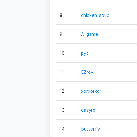
8
chicken_soup
9
A_game
10
pyc
11
EZrev
12
xorxorxor
13
easyre
14
butterfly