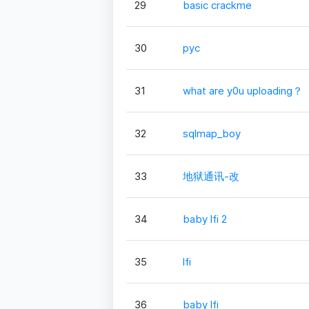
29
basic crackme
30
pyc
31
what are y0u uploading？
32
sqlmap_boy
33
地狱通讯-改
34
baby lfi 2
35
lfi
36
baby lfi