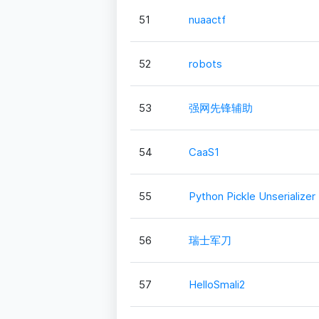
51
nuaactf
52
robots
53
强网先锋辅助
54
CaaS1
55
Python Pickle Unserializer
56
瑞士军刀
57
HelloSmali2