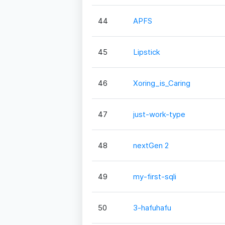
44
APFS
45
Lipstick
46
Xoring_is_Caring
47
just-work-type
48
nextGen 2
49
my-first-sqli
50
3-hafuhafu