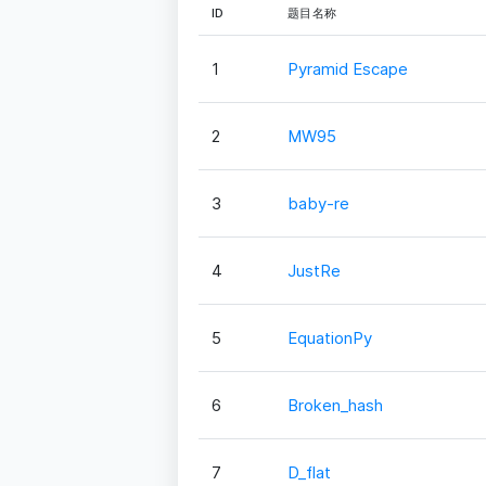
ID
题目名称
1
Pyramid Escape
2
MW95
3
baby-re
4
JustRe
5
EquationPy
6
Broken_hash
7
D_flat