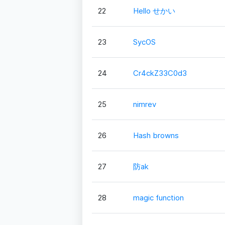
22
Hello せかい
23
SycOS
24
Cr4ckZ33C0d3
25
nimrev
26
Hash browns
27
防ak
28
magic function