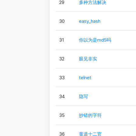
29
多种方法解决
30
easy_hash
31
你以为是md5吗
32
眼见非实
33
telnet
34
隐写
35
抄错的字符
36
黄道十二官