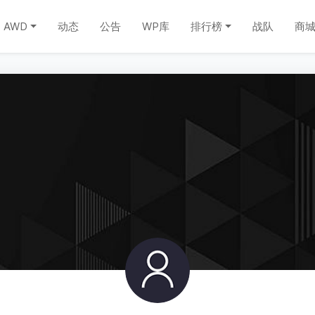
AWD
动态
公告
WP库
排行榜
战队
商