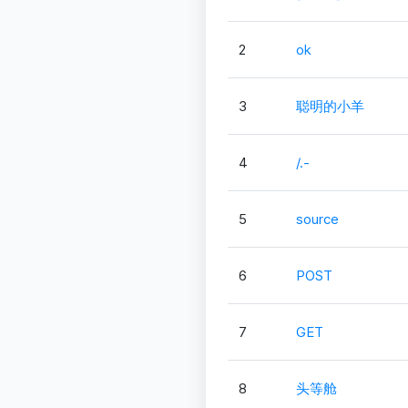
2
ok
3
聪明的小羊
4
/.-
5
source
6
POST
7
GET
8
头等舱