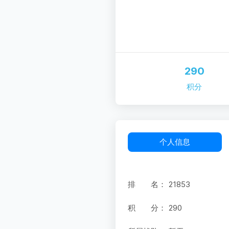
290
积分
个人信息
排 名：
21853
积 分：
290