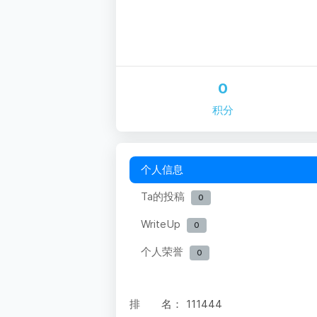
0
积分
个人信息
Ta的投稿
0
WriteUp
0
个人荣誉
0
排 名：
111444