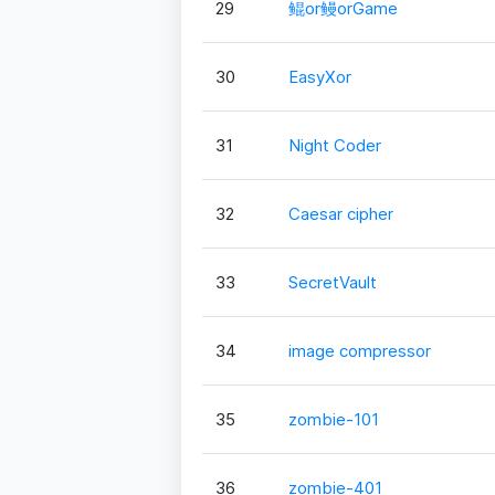
29
鲲or鳗orGame
30
EasyXor
31
Night Coder
32
Caesar cipher
33
SecretVault
34
image compressor
35
zombie-101
36
zombie-401