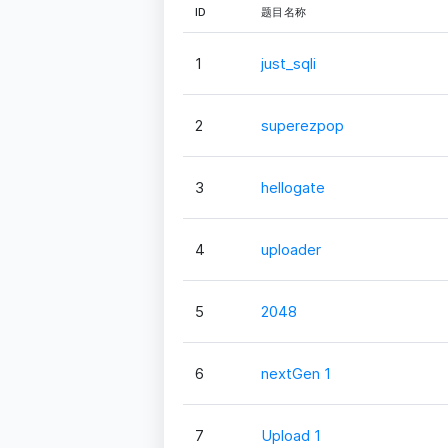
ID
题目名称
1
just_sqli
2
superezpop
3
hellogate
4
uploader
5
2048
6
nextGen 1
7
Upload 1