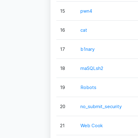
15
pwn4
16
cat
17
b1nary
18
maSQLsh2
19
Robots
20
no_submit_security
21
Web Cook