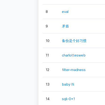
8
eval
9
矛盾
10
备份是个好习惯
11
charlottesweb
12
filter-madness
13
baby lfi
14
sqli-0x1