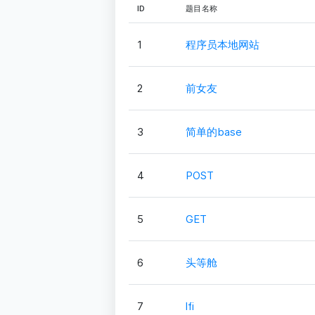
ID
题目名称
1
程序员本地网站
2
前女友
3
简单的base
4
POST
5
GET
6
头等舱
7
lfi