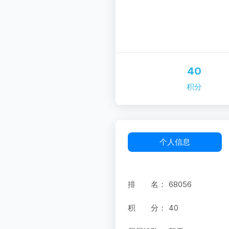
40
积分
个人信息
排 名：
68056
积 分：
40