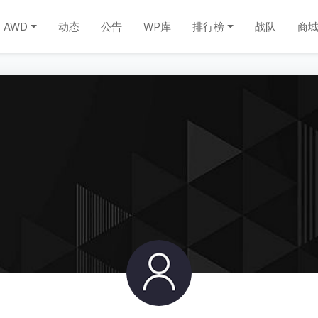
AWD
动态
公告
WP库
排行榜
战队
商