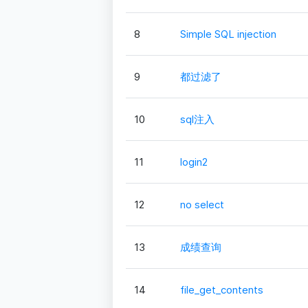
8
Simple SQL injection
9
都过滤了
10
sql注入
11
login2
12
no select
13
成绩查询
14
file_get_contents