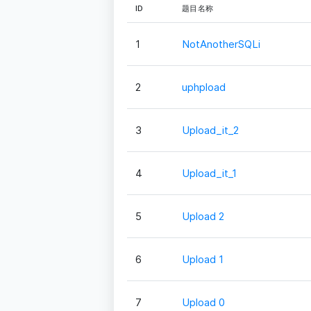
ID
题目名称
1
NotAnotherSQLi
2
uphpload
3
Upload_it_2
4
Upload_it_1
5
Upload 2
6
Upload 1
7
Upload 0