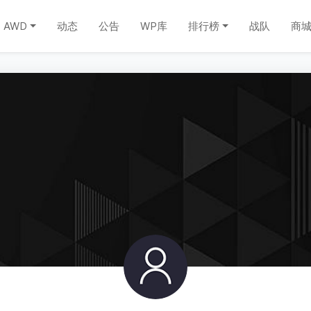
AWD
动态
公告
WP库
排行榜
战队
商