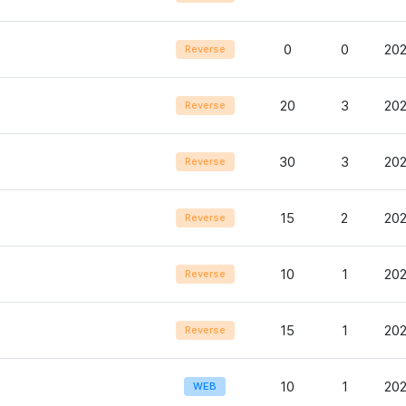
0
0
202
Reverse
20
3
202
Reverse
30
3
202
Reverse
15
2
202
Reverse
10
1
202
Reverse
15
1
202
Reverse
10
1
202
WEB