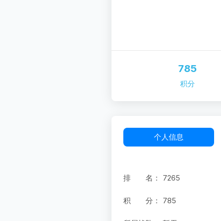
785
积分
个人信息
排 名：
7265
积 分：
785