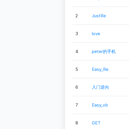
2
JustRe
3
love
4
peter的手机
5
Easy_Re
6
入门逆向
7
Easy_vb
8
GET