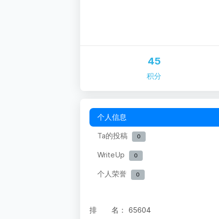
45
积分
个人信息
Ta的投稿
0
WriteUp
0
个人荣誉
0
排 名：
65604