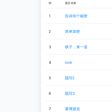
ID
题目名称
1
告诉你个秘密
2
简单加密
3
铁子，来一道
4
look
5
隐写2
6
隐写3
7
赛博朋克