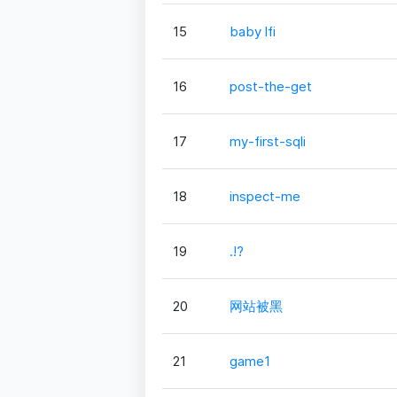
15
baby lfi
16
post-the-get
17
my-first-sqli
18
inspect-me
19
.!?
20
网站被黑
21
game1