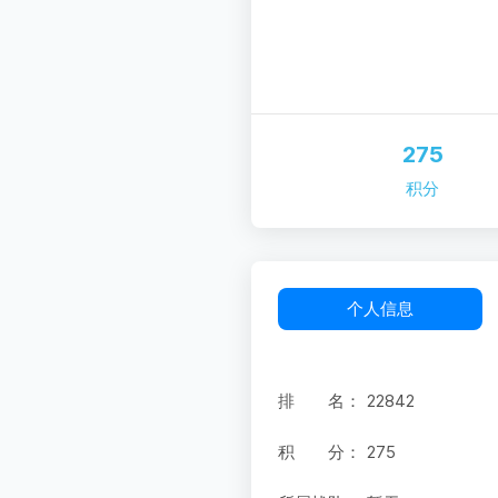
275
积分
个人信息
排 名：
22842
积 分：
275