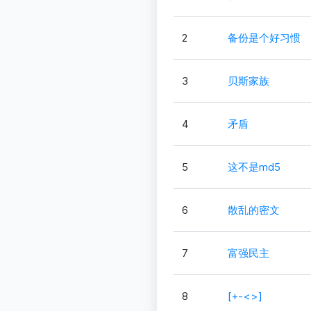
2
备份是个好习惯
3
贝斯家族
4
矛盾
5
这不是md5
6
散乱的密文
7
富强民主
8
[+-<>]