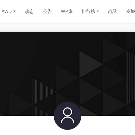
AWD
动态
公告
WP库
排行榜
战队
商