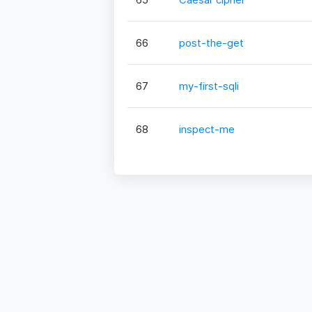
66
post-the-get
67
my-first-sqli
68
inspect-me