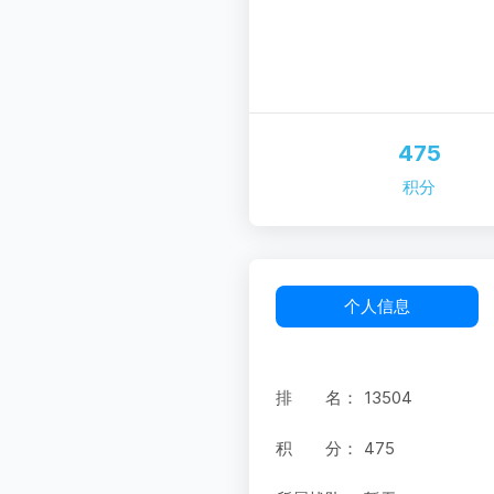
475
积分
个人信息
排 名：
13504
积 分：
475