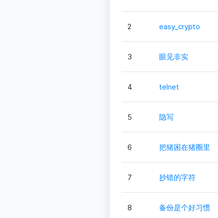
2
easy_crypto
3
眼见非实
4
telnet
5
隐写
6
把猪困在猪圈里
7
抄错的字符
8
备份是个好习惯