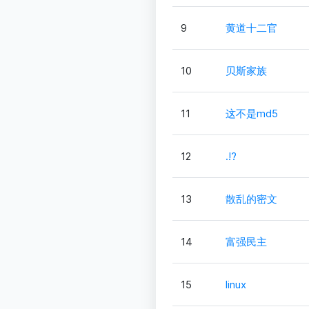
9
黄道十二官
10
贝斯家族
11
这不是md5
12
.!?
13
散乱的密文
14
富强民主
15
linux