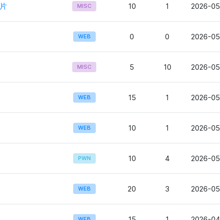
片
10
1
2026-05-
MISC
0
0
2026-05
WEB
5
10
2026-05
MISC
15
1
2026-05
WEB
10
1
2026-05
WEB
10
4
2026-05
PWN
20
3
2026-05
WEB
15
1
2026-04
WEB