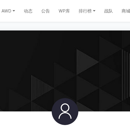
AWD
动态
公告
WP库
排行榜
战队
商