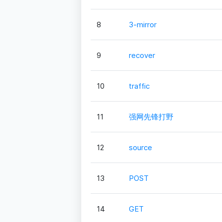
8
3-mirror
9
recover
10
traffic
11
强网先锋打野
12
source
13
POST
14
GET