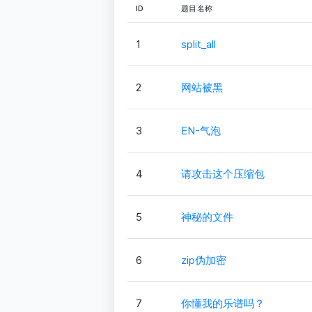
ID
题目名称
1
split_all
2
网站被黑
3
EN-气泡
4
请攻击这个压缩包
5
神秘的文件
6
zip伪加密
7
你懂我的乐谱吗？