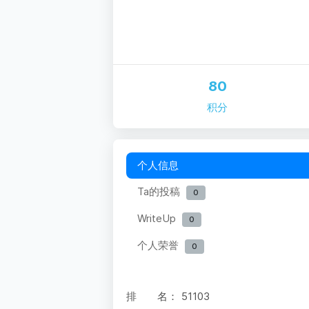
80
积分
个人信息
Ta的投稿
0
WriteUp
0
个人荣誉
0
排 名：
51103