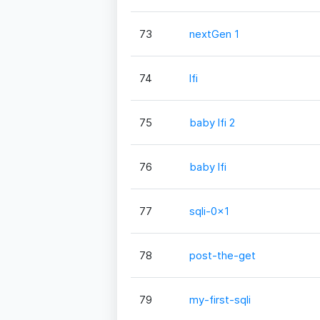
73
nextGen 1
74
lfi
75
baby lfi 2
76
baby lfi
77
sqli-0x1
78
post-the-get
79
my-first-sqli