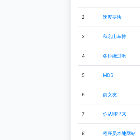
2
速度要快
3
秋名山车神
4
各种绕过哟
5
MD5
6
前女友
7
你从哪里来
8
程序员本地网站