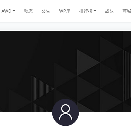
AWD
动态
公告
WP库
排行榜
战队
商