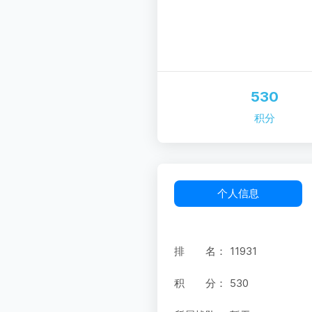
530
积分
个人信息
排 名：
11931
积 分：
530