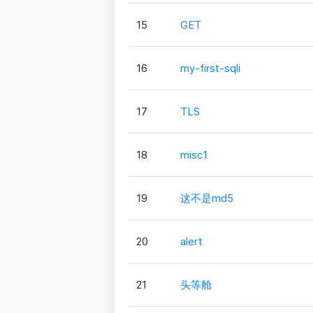
15
GET
16
my-first-sqli
17
TLS
18
misc1
19
这不是md5
20
alert
21
头等舱