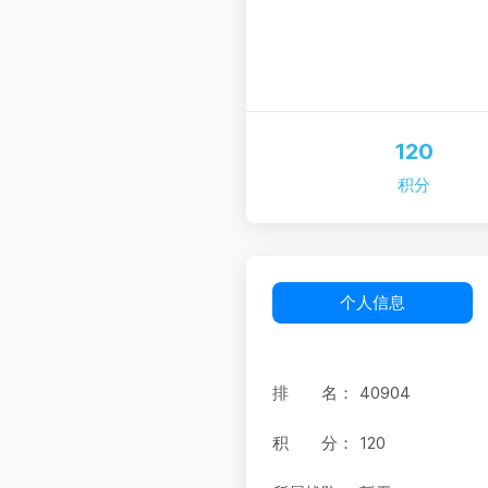
120
积分
个人信息
排 名：
40904
积 分：
120