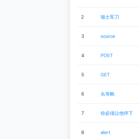
2
瑞士军刀
3
source
4
POST
5
GET
6
头等舱
7
你必须让他停下
8
alert