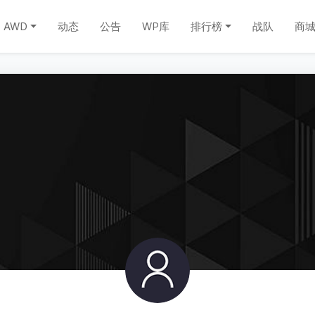
AWD
动态
公告
WP库
排行榜
战队
商