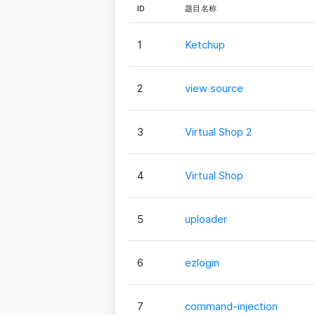
ID
题目名称
1
Ketchup
2
view source
3
Virtual Shop 2
4
Virtual Shop
5
uploader
6
ezlogin
7
command-injection