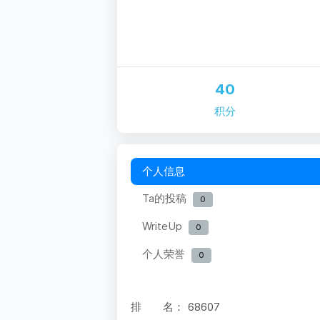
40
积分
个人信息
Ta的投稿
0
WriteUp
0
个人荣誉
0
排 名：
68607