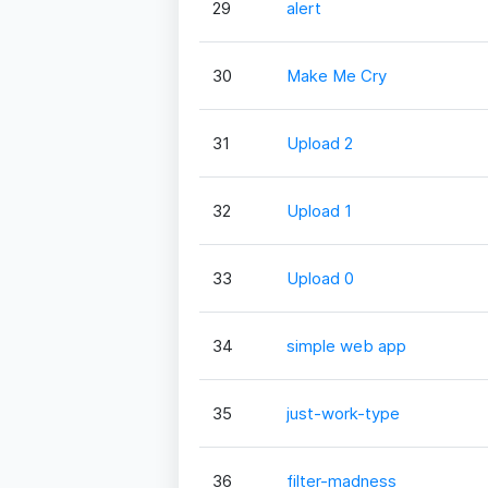
29
alert
30
Make Me Cry
31
Upload 2
32
Upload 1
33
Upload 0
34
simple web app
35
just-work-type
36
filter-madness