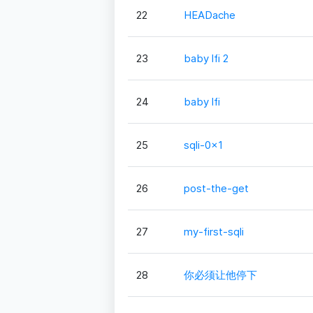
22
HEADache
23
baby lfi 2
24
baby lfi
25
sqli-0x1
26
post-the-get
27
my-first-sqli
28
你必须让他停下