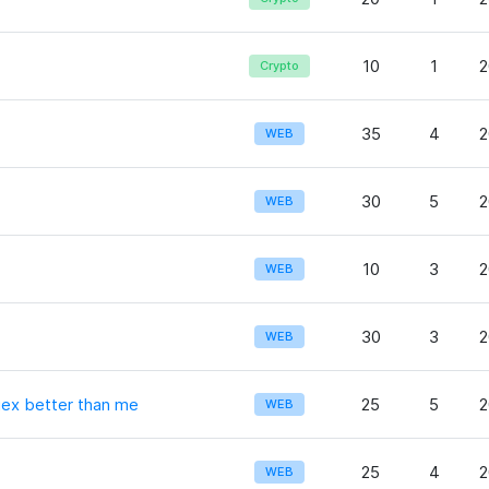
10
1
2
Crypto
35
4
2
WEB
30
5
2
WEB
10
3
2
WEB
30
3
2
WEB
ex better than me
25
5
2
WEB
25
4
2
WEB