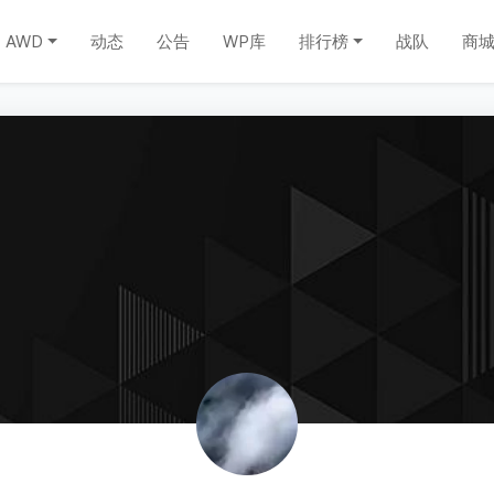
AWD
动态
公告
WP库
排行榜
战队
商