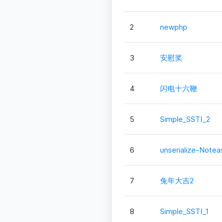
2
newphp
3
安慰奖
4
闪电十六鞭
5
Simple_SSTI_2
6
unserialize-Notea
7
兔年大吉2
8
Simple_SSTI_1