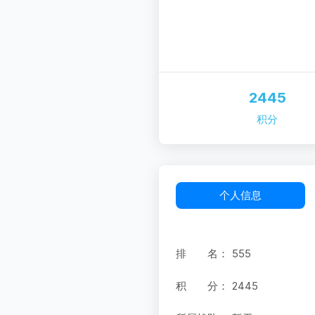
2445
积分
个人信息
排 名：
555
积 分：
2445