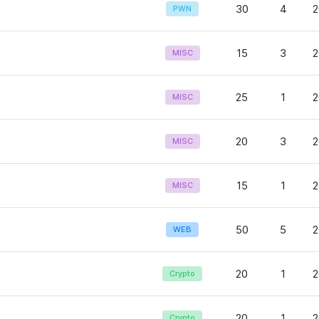
30
4
2
PWN
15
3
2
MISC
25
1
2
MISC
20
3
2
MISC
15
1
2
MISC
50
5
2
WEB
20
1
2
Crypto
20
1
2
Crypto