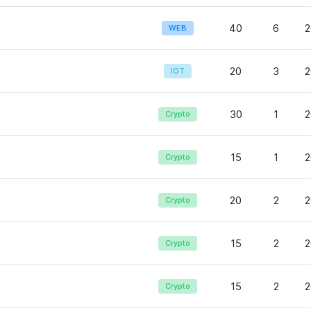
40
6
2
WEB
20
3
2
IOT
30
1
2
Crypto
15
1
2
Crypto
20
2
2
Crypto
15
2
2
Crypto
15
2
2
Crypto