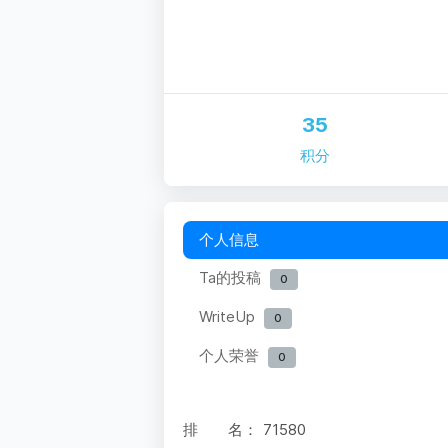
35
积分
个人信息
Ta的投稿
0
WriteUp
0
个人荣誉
0
排 名：
71580