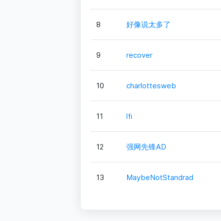
8
好像说太多了
9
recover
10
charlottesweb
11
lfi
12
强网先锋AD
13
MaybeNotStandrad