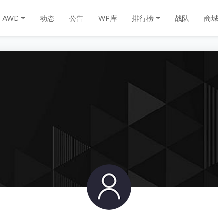
AWD
动态
公告
WP库
排行榜
战队
商