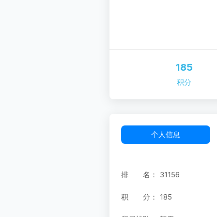
185
积分
个人信息
排 名：
31156
积 分：
185