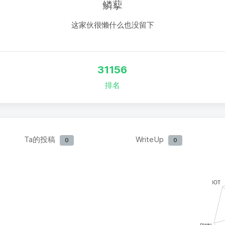
鳞蒘
这家伙很懒什么也没留下
31156
排名
Ta的投稿
WriteUp
0
0