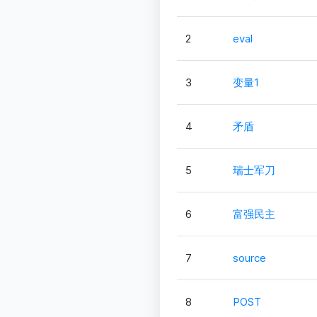
2
eval
3
变量1
4
矛盾
5
瑞士军刀
6
富强民主
7
source
8
POST