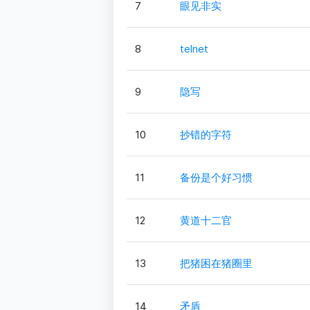
7
眼见非实
8
telnet
9
隐写
10
抄错的字符
11
备份是个好习惯
12
黄道十二官
13
把猪困在猪圈里
14
矛盾