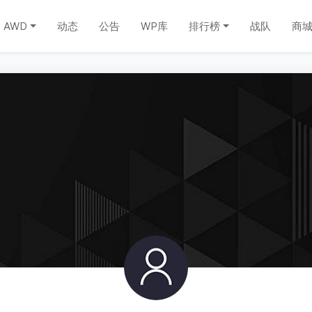
AWD
动态
公告
WP库
排行榜
战队
商