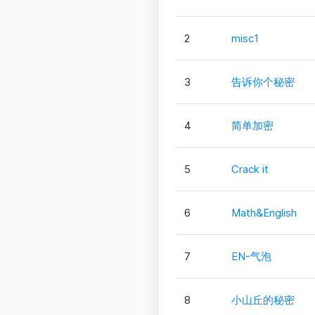
2
misc1
3
告诉你个秘密
4
简单加密
5
Crack it
6
Math&English
7
EN-气泡
8
小山丘的秘密