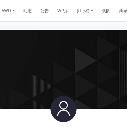
AWD
动态
公告
WP库
排行榜
战队
商