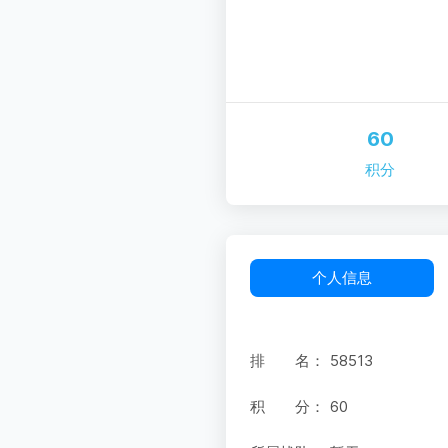
60
积分
个人信息
排 名：
58513
积 分：
60