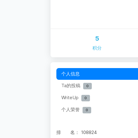
5
积分
个人信息
Ta的投稿
0
WriteUp
0
个人荣誉
0
排 名：
108824