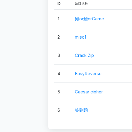
ID
题目名称
1
鲲or鳗orGame
2
misc1
3
Crack Zip
4
EasyReverse
5
Caesar cipher
6
签到题