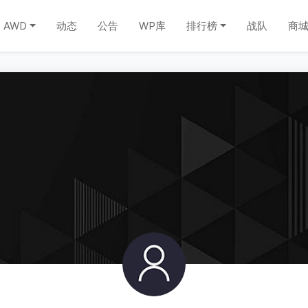
AWD
动态
公告
WP库
排行榜
战队
商