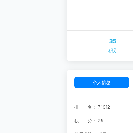
35
积分
个人信息
排 名：
71612
积 分：
35