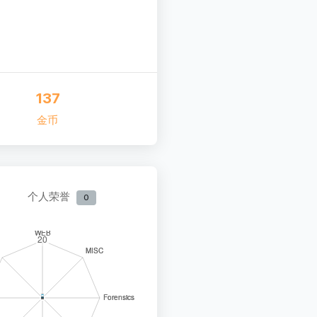
137
金币
个人荣誉
0