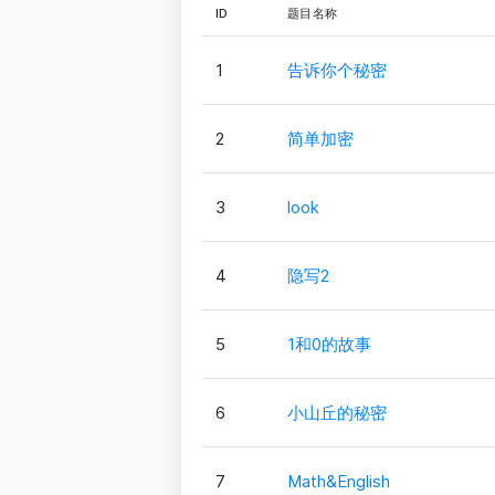
ID
题目名称
1
告诉你个秘密
2
简单加密
3
look
4
隐写2
5
1和0的故事
6
小山丘的秘密
7
Math&English