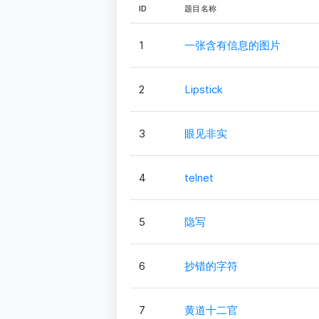
ID
题目名称
1
一张含有信息的图片
2
Lipstick
3
眼见非实
4
telnet
5
隐写
6
抄错的字符
7
黄道十二官