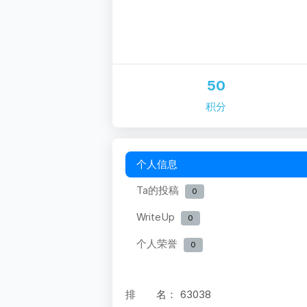
50
积分
个人信息
Ta的投稿
0
WriteUp
0
个人荣誉
0
排 名：
63038