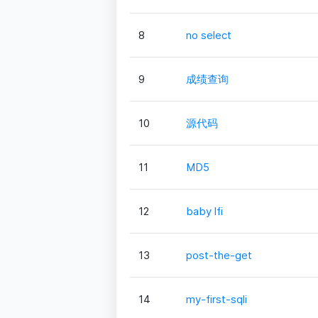
8
no select
9
成绩查询
10
源代码
11
MD5
12
baby lfi
13
post-the-get
14
my-first-sqli