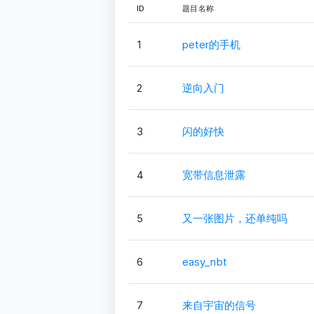
ID
题目名称
1
peter的手机
2
逆向入门
3
闪的好快
4
宽带信息泄露
5
又一张图片，还单纯吗
6
easy_nbt
7
来自宇宙的信号