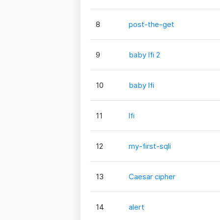
8
post-the-get
9
baby lfi 2
10
baby lfi
11
lfi
12
my-first-sqli
13
Caesar cipher
14
alert