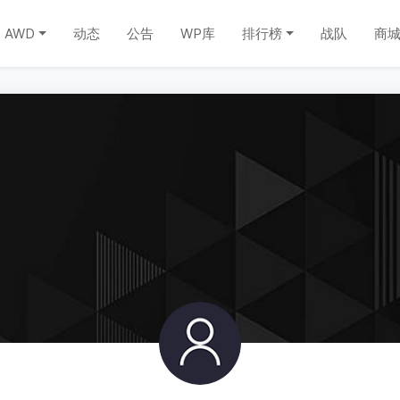
AWD
动态
公告
WP库
排行榜
战队
商