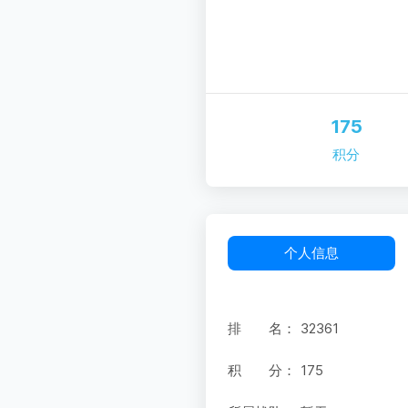
175
积分
个人信息
排 名：
32361
积 分：
175